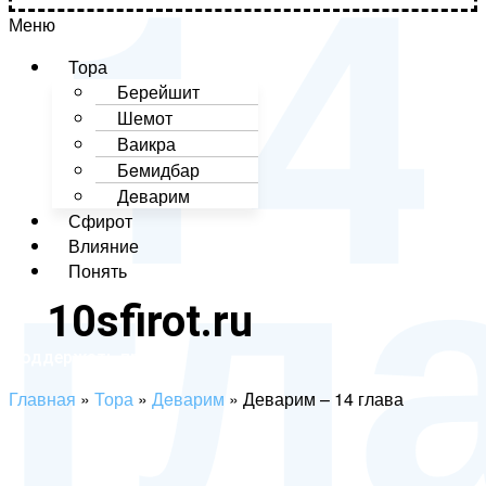
14
Меню
Тора
Берейшит
Шемот
гл
Ваикра
Бeмидбар
Дeварим
Сфирот
Влияние
Понять
10sfirot.ru
Поддержать проект
Главная
»
Тора
»
Дeварим
»
Деварим – 14 глава