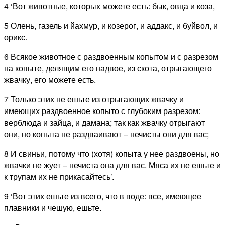
4 ‘Вот животные, которых можете есть: бык, овца и коза,
5 Олень, газель и йахмур, и козерог, и аддакс, и буйвол, и
орикс.
6 Всякое животное с раздвоенным копытом и с разрезом
на копыте, делящим его надвое, из скота, отрыгающего
жвачку, его можете есть.
7 Только этих не ешьте из отрыгающих жвачку и
имеющих раздвоенное копыто с глубоким разрезом:
верблюда и зайца, и дамана; так как жвачку отрыгают
они, но копыта не раздваивают – нечисты они для вас;
8 И свиньи, потому что (хотя) копыта у нее раздвоены, но
жвачки не жует – нечиста она для вас. Мяса их не ешьте и
к трупам их не прикасайтесь’.
9 ‘Вот этих ешьте из всего, что в воде: все, имеющее
плавники и чешую, ешьте.