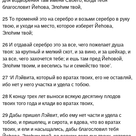
благословит Йеhова, Элоhим твой,
25 То променяй это на серебро и возьми серебро в руку
твою, и уходи на место, которое изберет Йеhова,
Элоhим твой;
26 И отдавай серебро это за все, чего пожелает душа
твоя: за крупный и мелкий скот, и за вино, и за шейхар, и
за все, чего захочется тебе; и ешь там пред Йеhовой,
Элоhим твоим, и веселись ты и семейство твое’.
27 ‘И Лэйвита, который во вратах твоих, его не оставляй,
ибо нет у него участка и удела с тобою.
28 К концу трех лет выноси всякую десятину плодов
твоих того года и клади во вратах твоих,
29 Дабы пришел Лэйвит, ибо ему нет части и удела с
тобою, и пришелец, и сирота, и вдова, что во вратах
твоих, и ели и насыщались, дабы благословил тебя
Йеhова, Элоhим твой, во всяком деле рук твоих, которое