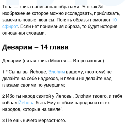
Тора — книга написанная образами. Это как 3d
изображение которое можно исследовать, приближать,
замечать новые нюансы. Понять образы помогают
10
сфирот
. Если нет понимания образа, то будет история
описанная словами.
Деварим – 14 глава
Дeварим (пятая книга Моисея — Второзаконие)
1 “‘Сыны вы Йеhове,
Элоhим
вашему, (поэтому) не
делайте на себе надрезов, и плеши не делайте над
глазами своими по умершим;
2 Ибо ты народ святой у Йеhовы, Элоhим твоего, и тебя
избрал
Йеhова
быть Ему особым народом из всех
народов, которые на земле’.
3 Не ешь ничего мерзостного.