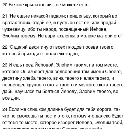
20 Всякое крылатое чистое можете есть’.
21 ‘Не ешьте никакой падали; пришельцу, который во
вратах твоих, отдай ее, и пусть он ест ее, или продай
чужеземцу; ибо ты народ, посвященный Йеhове,
Элоhим твоему. Не вари козленка в молоке матери его’.
22 ‘Отделяй десятину от всех плодов посева твоего,
который приходит с поля ежегодно,
23 И ешь пред Йеhовой, Элоhим твоим, на том месте,
которое Он изберет для водворения там имени Своего;
десятину хлеба твоего, вина твоего и елея твоего, и
первенцев крупного скота твоего и мелкого скота твоего,
дабы научился ты бояться Йеhову, Элоhим твоего, во
все дни.
24 Если же слишком длинна будет для тебя дорога, так
что не сможешь ты нести этого, потому что далеко будет
от тебя то место, которое изберет Йеhова, Элоhим твой,
для водворения там имени Своего, когда тебя