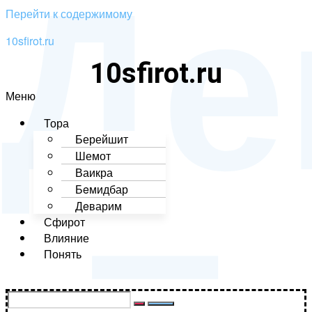
Де
Перейти к содержимому
10sfirot.ru
10sfirot.ru
–
Меню
Тора
Берейшит
Шемот
Ваикра
Бeмидбар
Дeварим
Сфирот
Влияние
Понять
Поддержать проект