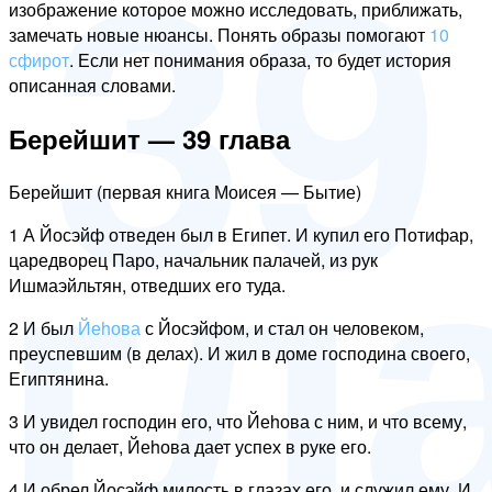
39
изображение которое можно исследовать, приближать,
замечать новые нюансы. Понять образы помогают
10
сфирот
. Если нет понимания образа, то будет история
описанная словами.
гл
Берейшит — 39 глава
Берейшит (первая книга Моисея — Бытие)
1 А Йосэйф отведен был в Египет. И купил его Потифар,
царедворец Паро, начальник палачей, из рук
Ишмаэйльтян, отведших его туда.
2 И был
Йеhова
с Йосэйфом, и стал он человеком,
преуспевшим (в делах). И жил в доме господина своего,
Египтянина.
3 И увидел господин его, что Йеhова с ним, и что всему,
что он делает, Йеhова дает успех в руке его.
4 И обрел Йосэйф милость в глазах его, и служил ему. И