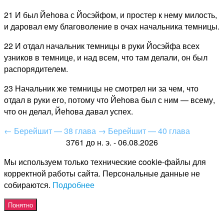
21 И был Йеhова с Йосэйфом, и простер к нему милость,
и даровал ему благоволение в очах начальника темницы.
22 И отдал начальник темницы в руки Йосэйфа всех
узников в темнице, и над всем, что там делали, он был
распорядителем.
23 Начальник же темницы не смотрел ни за чем, что
отдал в руки его, потому что Йеhова был с ним — всему,
что он делал, Йеhова давал успех.
←
Берейшит — 38 глава
→
Берейшит — 40 глава
3761 до н. э. - 06.08.2026
Мы используем только технические cookie-файлы для
корректной работы сайта. Персональные данные не
собираются.
Подробнее
Понятно