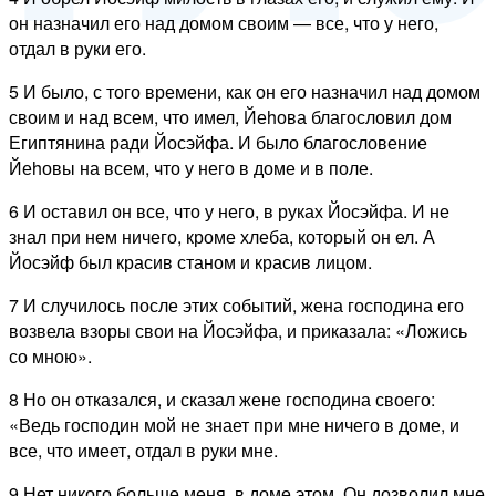
он назначил его над домом своим — все, что у него,
отдал в руки его.
5 И было, с того времени, как он его назначил над домом
своим и над всем, что имел, Йеhова благословил дом
Египтянина ради Йосэйфа. И было благословение
Йеhовы на всем, что у него в доме и в поле.
6 И оставил он все, что у него, в руках Йосэйфа. И не
знал при нем ничего, кроме хлеба, который он ел. А
Йосэйф был красив станом и красив лицом.
7 И случилось после этих событий, жена господина его
возвела взоры свои на Йосэйфа, и приказала: «Ложись
со мною».
8 Но он отказался, и сказал жене господина своего:
«Ведь господин мой не знает при мне ничего в доме, и
все, что имеет, отдал в руки мне.
9 Нет никого больше меня, в доме этом. Он дозволил мне