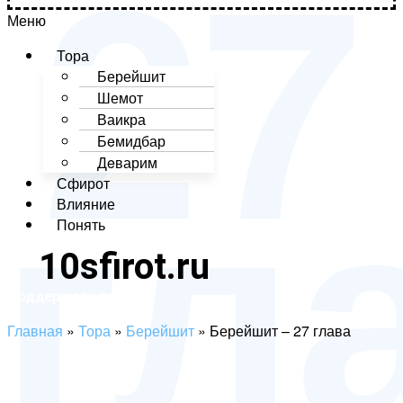
27
Меню
Тора
Берейшит
Шемот
гл
Ваикра
Бeмидбар
Дeварим
Сфирот
Влияние
Понять
10sfirot.ru
Поддержать проект
Главная
»
Тора
»
Берейшит
»
Берейшит – 27 глава