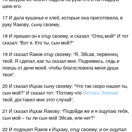
шею его.
17 И дала кушанье и хлеб, которые она приготовила, в
руку Яакову, сыну своему.
18 И пришел он к отцу своему, и сказал: “Отец мой!” И тот
сказал: “Вот я. Кто ты, сын мой?”
19 И сказал Яаков отцу своему: “Я, Эйсав, первенец
твой. Я сделал, как ты сказал мне. Поднимись, сядь и
поешь от дичи моей, чтобы благословила меня душа
твоя”.
20 И сказал Ицхак сыну своему: “Что так скоро нашел ты,
сын мой?” И сказал тот: “Потому что
Йеhова
Элоhим
твой, доставил мне этот случай”.
21 И сказал Ицхак Яакову: “Подойди же и я ощупаю тебя,
сын мой – ты ли сын мой Эйсав, или нет?”
22 И подошел Яаков к Ицхаку, отцу своему; и он ощупал