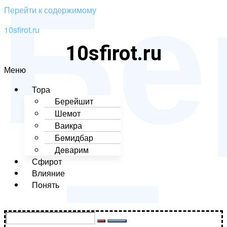
Бе
Перейти к содержимому
10sfirot.ru
10sfirot.ru
–
Меню
Тора
Берейшит
Шемот
Ваикра
Бeмидбар
Дeварим
Сфирот
Влияние
Понять
Поддержать проект