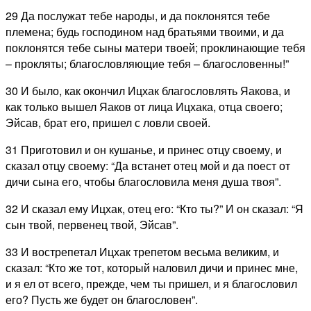
29 Да послужат тебе народы, и да поклонятся тебе
племена; будь господином над братьями твоими, и да
поклонятся тебе сыны матери твоей; проклинающие тебя
– прокляты; благословляющие тебя – благословенны!”
30 И было, как окончил Ицхак благословлять Яакова, и
как только вышел Яаков от лица Ицхака, отца своего;
Эйсав, брат его, пришел с ловли своей.
31 Приготовил и он кушанье, и принес отцу своему, и
сказал отцу своему: “Да встанет отец мой и да поест от
дичи сына его, чтобы благословила меня душа твоя”.
32 И сказал ему Ицхак, отец его: “Кто ты?” И он сказал: “Я
сын твой, первенец твой, Эйсав”.
33 И вострепетал Ицхак трепетом весьма великим, и
сказал: “Кто же тот, который наловил дичи и принес мне,
и я ел от всего, прежде, чем ты пришел, и я благословил
его? Пусть же будет он благословен”.