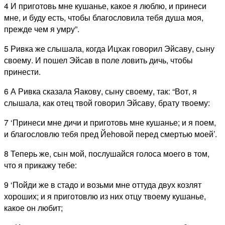
4 И приготовь мне кушанье, какое я люблю, и принеси
мне, и буду есть, чтобы благословила тебя душа моя,
прежде чем я умру”.
5 Ривка же слышала, когда Ицхак говорил Эйсаву, сыну
своему. И пошел Эйсав в поле ловить дичь, чтобы
принести.
6 А Ривка сказала Яакову, сыну своему, так: “Вот, я
слышала, как отец твой говорил Эйсаву, брату твоему:
7 ‘Принеси мне дичи и приготовь мне кушанье; и я поем,
и благословлю тебя пред Йеhовой перед смертью моей’.
8 Теперь же, сын мой, послушайся голоса моего в том,
что я прикажу тебе:
9 ‘Пойди же в стадо и возьми мне оттуда двух козлят
хороших; и я приготовлю из них отцу твоему кушанье,
какое он любит;