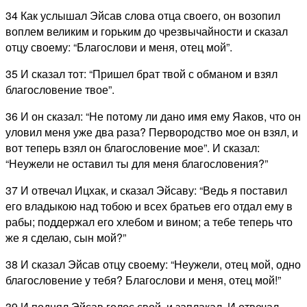
34 Как услышал Эйсав слова отца своего, он возопил
воплем великим и горьким до чрезвычайности и сказал
отцу своему: “Благослови и меня, отец мой”.
35 И сказал тот: “Пришел брат твой с обманом и взял
благословение твое”.
36 И он сказал: “Не потому ли дано имя ему Яаков, что он
уловил меня уже два раза? Первородство мое он взял, и
вот теперь взял он благословение мое”. И сказал:
“Неужели не оставил ты для меня благословения?”
37 И отвечал Ицхак, и сказал Эйсаву: “Ведь я поставил
его владыкою над тобою и всех братьев его отдал ему в
рабы; поддержал его хлебом и вином; а тебе теперь что
же я сделаю, сын мой?”
38 И сказал Эйсав отцу своему: “Неужели, отец мой, одно
благословение у тебя? Благослови и меня, отец мой!”
39 И поднял Эйсав голос свой, и заплакал. И отвечал