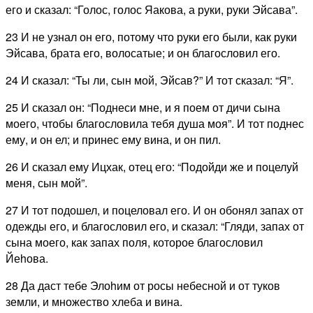
его и сказал: “Голос, голос Яакова, а руки, руки Эйсава”.
23 И не узнал он его, потому что руки его были, как руки
Эйсава, брата его, волосатые; и он благословил его.
24 И сказал: “Ты ли, сын мой, Эйсав?” И тот сказал: “Я”.
25 И сказал он: “Поднеси мне, и я поем от дичи сына
моего, чтобы благословила тебя душа моя”. И тот поднес
ему, и он ел; и принес ему вина, и он пил.
26 И сказал ему Ицхак, отец его: “Подойди же и поцелуй
меня, сын мой”.
27 И тот подошел, и поцеловал его. И он обонял запах от
одежды его, и благословил его, и сказал: “Гляди, запах от
сына моего, как запах поля, которое благословил
Йеhова.
28 Да даст тебе Элоhим от росы небесной и от туков
земли, и множество хлеба и вина.