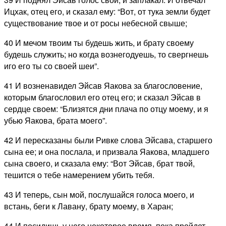
Ицхак, отец его, и сказал ему: “Вот, от тука земли будет
существование твое и от росы небесной свыше;
40 И мечом твоим ты будешь жить, и брату своему
будешь служить; но когда вознегодуешь, то свергнешь
иго его ты со своей шеи”.
41 И возненавидел Эйсав Яакова за благословение,
которым благословил его отец его; и сказал Эйсав в
сердце своем: “Близятся дни плача по отцу моему, и я
убью Яакова, брата моего”.
42 И пересказаны были Ривке слова Эйсава, старшего
сына ее; и она послала, и призвала Яакова, младшего
сына своего, и сказала ему: “Вот Эйсав, брат твой,
тешится о тебе намерением убить тебя.
43 И теперь, сын мой, послушайся голоса моего, и
встань, беги к Лавану, брату моему, в Харан;
44 И посидишь у него некоторое время, пока пройдет