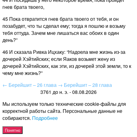
гнев брата твоего,
45 Пока отвратится гнев брата твоего от тебя, и он
позабудет, что ты сделал ему; тогда я пошлю и возьму
тебя оттуда. Зачем мне лишаться вас обоих в один
день?”
46 И сказала Ривка Ицхаку: “Надоела мне жизнь из-за
дочерей Хэйтийских; если Яаков возьмет жену из
дочерей Хэйтийских, как эти, из дочерей этой земли, то к
чему мне жизнь?”
←
Берейшит – 26 глава
→
Берейшит – 28 глава
3761 до н. э. - 08.08.2026
Мы используем только технические cookie-файлы для
корректной работы сайта. Персональные данные не
собираются.
Подробнее
Понятно