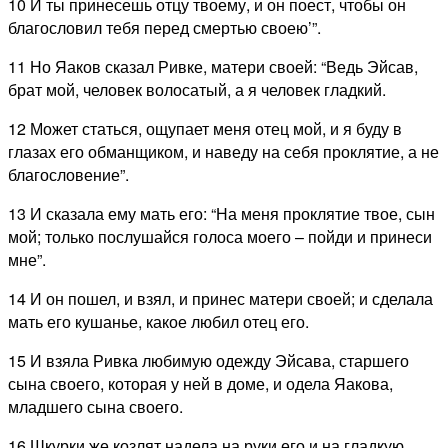
10 И ты принесешь отцу твоему, и он поест, чтобы он
благословил тебя перед смертью своею’”.
11 Но Яаков сказал Ривке, матери своей: “Ведь Эйсав,
брат мой, человек волосатый, а я человек гладкий.
12 Может статься, ощупает меня отец мой, и я буду в
глазах его обманщиком, и наведу на себя проклятие, а не
благословение”.
13 И сказала ему мать его: “На меня проклятие твое, сын
мой; только послушайся голоса моего – пойди и принеси
мне”.
14 И он пошел, и взял, и принес матери своей; и сделала
мать его кушанье, какое любил отец его.
15 И взяла Ривка любимую одежду Эйсава, старшего
сына своего, которая у ней в доме, и одела Яакова,
младшего сына своего.
16 Шкурки же козлят надела на руки его и на гладкую