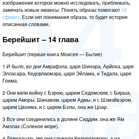
14
изображение которое можно исследовать, приближать,
замечать новые нюансы. Понять образы помогают
10
сфирот
. Если нет понимания образа, то будет история
описанная словами.
гл
Берейшит – 14 глава
Берейшит (первая книга Моисея — Бытие)
1 И было, во дни Амрафэла, царя Шинара, Арйоха, царя
Элласара, Кедорлаомэра, царя Эйлама, и Тидала, царя
Гоима,
2 Они вели войну с Бэрою, царем Седомским, с Бирша,
царем Аморы, Шинавом, царем Адмы, и с Шэмэйвэром,
царем Цвоима, и с царем Бэлы, она же Цоар.
3 Все они соединились в долине Сиддим, она же Ям
Амэлах (Соленое море).
4 Двенадцать лет они служили Кедорлаомэру, а на