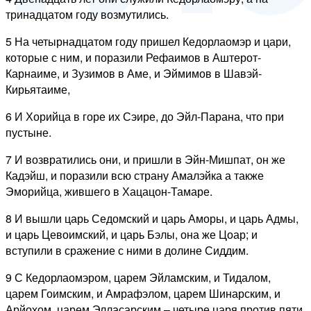
тринадцатом году возмутились.
5 На четырнадцатом году пришел Кедорлаомэр и цари,
которые с ним, и поразили Рефаимов в Аштерот-
Карнаиме, и Зузимов в Аме, и Эймимов в Шавэй-
Кирьятаиме,
6 И Хорийца в горе их Сэире, до Эйл-Парана, что при
пустыне.
7 И возвратились они, и пришли в Эйн-Мишпат, он же
Кадэйш, и поразили всю страну Амалэйка а также
Эморийца, жившего в Хацацон-Тамаре.
8 И вышли царь Седомский и царь Аморы, и царь Адмы,
и царь Цевоимский, и царь Бэлы, она же Цоар; и
вступили в сражение с ними в долине Сиддим.
9 С Кедорлаомэром, царем Эйламским, и Тидалом,
царем Гоимским, и Амрафэлом, царем Шинарским, и
Арйохом, царем Элласарским – четыре царя против пяти.