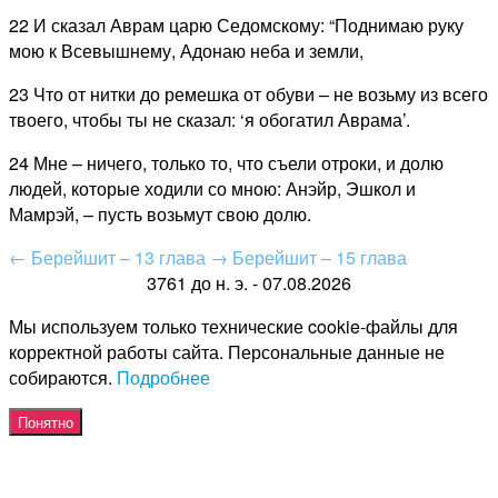
22 И сказал Аврам царю Седомскому: “Поднимаю руку
мою к Всевышнему, Адонаю неба и земли,
23 Что от нитки до ремешка от обуви – не возьму из всего
твоего, чтобы ты не сказал: ‘я обогатил Аврама’.
24 Мне – ничего, только то, что съели отроки, и долю
людей, которые ходили со мною: Анэйр, Эшкол и
Мамрэй, – пусть возьмут свою долю.
←
Берейшит – 13 глава
→
Берейшит – 15 глава
3761 до н. э. - 07.08.2026
Мы используем только технические cookie-файлы для
корректной работы сайта. Персональные данные не
собираются.
Подробнее
Понятно