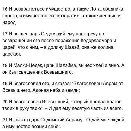
16 И возвратил все имущество, а также Лота, сродника
своего, и имущество его возвратил, а также женщин и
народ.
17 И вышел царь Седомский ему навстречу по
возвращении его после поражения Кедорлаомэра и
царей, что с ним, – в долину Шавэй, она же долина
царская.
18 И Малки-Цедэк, царь Шалэйма, вынес хлеб и вино. А
он был священник Всевышнего.
19 И благословил его, и сказал: “Благословен Аврам от
Всевышнего, Адоная неба и земли;
20 И благословен Всевышний, который предал врагов
твоих в руку твою”. – И дал ему десятую часть из всего.
21 И сказал царь Седомский Авраму: “Отдай мне людей,
а имущество возьми себе”.