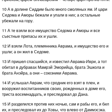
10 А в долине Сиддим было много смоляных ям. И цари
Седома и Аморы бежали и упали в них; а остальные
убежали на гору.
11 А те взяли все имущество Седома и Аморы и все
съестные припасы их и ушли.
12 И взяли Лота, племянника Аврама, и имущество его и
ушли; а он жил в Седоме.
13 И пришел спасшийся, и известил Аврама-Иври, а тот
обитал в дубравах Мамрэй Эморийца, брата Эшкола и
брата Анэйра, а они – союзники Аврама.
14 И услышал Аврам, что сродник его взят в плен, и
вооружил воспитанников своих, рожденных в доме его,
триста восемнадцать, и преследовал до Дана.
15 И разделился против них ночью, сам и рабы его, и бил
их, и преследовал их до Ховы, что влево от Даммэсэка.