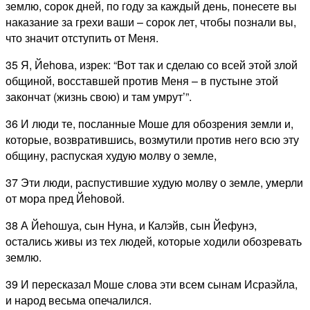
землю, сорок дней, по году за каждый день, понесете вы
наказание за грехи ваши – сорок лет, чтобы познали вы,
что значит отступить от Меня.
35 Я, Йеhова, изрек: “Вот так и сделаю со всей этой злой
общиной, восставшей против Меня – в пустыне этой
закончат (жизнь свою) и там умрут’”.
36 И люди те, посланные Моше для обозрения земли и,
которые, возвратившись, возмутили против него всю эту
общину, распуская худую молву о земле,
37 Эти люди, распустившие худую молву о земле, умерли
от мора пред Йеhовой.
38 А Йеhошуа, сын Нуна, и Калэйв, сын Йефунэ,
остались живы из тех людей, которые ходили обозревать
землю.
39 И пересказал Моше слова эти всем сынам Исраэйла,
и народ весьма опечалился.