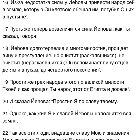
16 ‘Из-за недостатка силы у Йеhовы привести народ сей
в землю, которую Он клятвою обещал им, погубил Он их
в пустыне’.
17 Пусть же теперь возвеличится сила Йеhовы, как Ты
сказал, говоря:
18 ‘Йеhова долготерпелив и многомилостив, прощает
вину и преступление, но очистит (раскаявшихся), не
очистит (нераскаявшихся); Он вспоминает вину отцов:
детям и внукам, до четвертого поколения’.
19 Прости же грех народа этого по великой милости
Твоей и как прощал Ты народ этот от Египта и доселе”.
20 И сказал Йеhова: “Простил Я по слову твоему.
21 Однако, как жив Я и славой Йеhовы наполнится вся
земля,
22 Так все эти люди, видевшие славу Мою и знамения
Мои, которые Я совершал в Египте и в пустыне, и