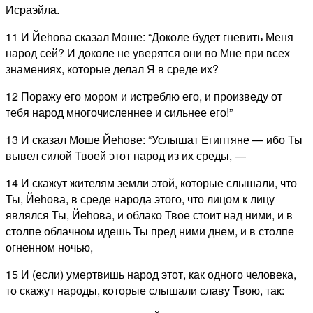
Исраэйла.
11 И Йеhова сказал Моше: “Доколе будет гневить Меня
народ сей? И доколе не уверятся они во Мне при всех
знамениях, которые делал Я в среде их?
12 Поражу его мором и истреблю его, и произведу от
тебя народ многочисленнее и сильнее его!”
13 И сказал Моше Йеhове: “Услышат Египтяне — ибо Ты
вывел силой Твоей этот народ из их среды, —
14 И скажут жителям земли этой, которые слышали, что
Ты, Йеhова, в среде народа этого, что лицом к лицу
являлся Ты, Йеhова, и облако Твое стоит над ними, и в
столпе облачном идешь Ты пред ними днем, и в столпе
огненном ночью,
15 И (если) умертвишь народ этот, как одного человека,
то скажут народы, которые слышали славу Твою, так: