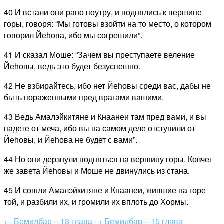
40 И встали они рано поутру, и поднялись к вершине
горы, говоря: “Мы готовы взойти на то место, о котором
говорил Йеhова, ибо мы согрешили”.
41 И сказал Моше: “Зачем вы преступаете веление
Йеhовы, ведь это будет безуспешно.
42 Не взбирайтесь, ибо нет Йеhовы среди вас, дабы не
быть пораженными пред врагами вашими.
43 Ведь Амалэйкитяне и Кнаанеи там пред вами, и вы
падете от меча, ибо вы на самом деле отступили от
Йеhовы, и Йеhова не будет с вами”.
44 Но они дерзнули подняться на вершину горы. Ковчег
же завета Йеhовы и Моше не двинулись из стана.
45 И сошли Амалэйкитяне и Кнаанеи, жившие на горе
той, и разбили их, и громили их вплоть до Хормы.
←
Бемидбар – 13 глава
→
Бемидбар – 15 глава