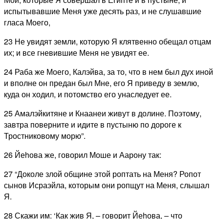
испытывавшие Меня уже десять раз, и не слушавшие
гласа Моего,
23 Не увидят земли, которую Я клятвенно обещал отцам
их; и все гневившие Меня не увидят ее.
24 Раба же Моего, Калэйва, за то, что в нем был дух иной
и вполне он предан был Мне, его Я приведу в землю,
куда он ходил, и потомство его унаследует ее.
25 Амалэйкитяне и Кнаанеи живут в долине. Поэтому,
завтра поверните и идите в пустыню по дороге к
Тростниковому морю”.
26 Йеhова же, говорил Моше и Аарону так:
27 “Доколе злой общине этой роптать на Меня? Ропот
сынов Исраэйла, которым они ропщут на Меня, слышал
Я.
28 Скажи им: ‘Как жив Я, – говорит Йеhова, – что