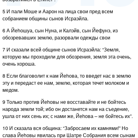
5 И пали Моше и Аарон на лица свои пред всем
собранием общины сынов Исраэйла.
6 А Йеhошуа, сын Нуна, и Калэйв, сын Йефунэ, из
обозревавших землю, разорвали одежды свои
7 И сказали всей общине сынов Исраэйла: “Земля,
которую мы проходили для обозрения, земля эта очень,
очень хороша.
8 Если благоволит к нам Йеhова, то введет нас в землю
эту и передаст ее нам, землю, которая течет молоком и
медом.
9 Только против Йеhовы не восставайте и не бойтесь
народа земли той; ибо он достанется нам на съедение,
ушла от них сень их; с нами же, Йеhова – не бойтесь их”.
10 И сказала вся община: “Забросаем их камнями!” Но
слава Йеhовы явилась при Шатре Собрания всем сынам