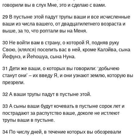
говорили вы в слух Мне, это и сделаю с вами.
29 В пустыне этой падут трупы ваши и все исчисленные
ваши из числа вашего, от двадцатилетнего возраста и
выше, за то, что роптали вы на Меня.
30 Не войти вам в страну, о которой Я, подняв руку
Свою, (клялся) поселить вас в ней, кроме Калэйва, сына
Йефунэ, и Йеhошуа, сына Нуна.
31 Дети же ваши, о которых вы говорили: ‘добычею
станут они’ – их введу Я, и они узнают землю, которую вы
презрели.
32 А ваши трупы падут в пустыне этой.
33 А сыны ваши будут кочевать в пустыне сорок лет и
пострадают за распутство ваше, доколе не истлеют
трупы ваши в пустыне.
34 По числу дней, в течение которых вы обозревали