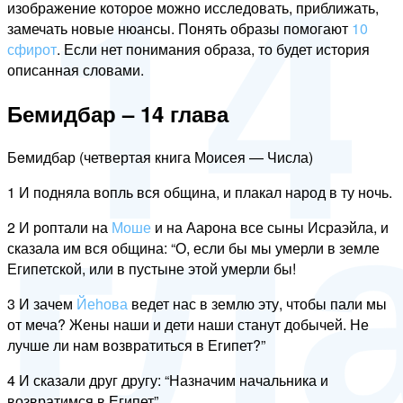
14
изображение которое можно исследовать, приближать,
замечать новые нюансы. Понять образы помогают
10
сфирот
. Если нет понимания образа, то будет история
описанная словами.
гл
Бемидбар – 14 глава
Бeмидбар (четвертая книга Моисея — Числа)
1 И подняла вопль вся община, и плакал народ в ту ночь.
2 И роптали на
Моше
и на Аарона все сыны Исраэйла, и
сказала им вся община: “О, если бы мы умерли в земле
Египетской, или в пустыне этой умерли бы!
3 И зачем
Йеhова
ведет нас в землю эту, чтобы пали мы
от меча? Жены наши и дети наши станут добычей. Не
лучше ли нам возвратиться в Египет?”
4 И сказали друг другу: “Назначим начальника и
возвратимся в Египет”.